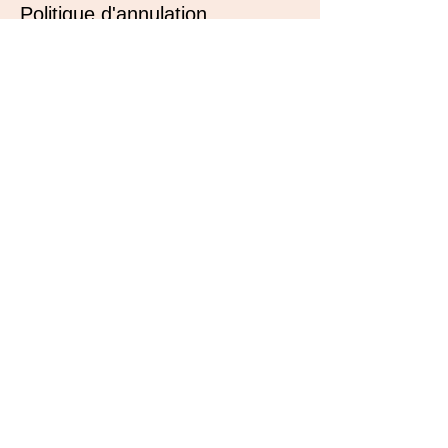
Politique d'annulation
Pour annuler ou reporter, merci de me
Coordonnées
200 68e Rue Ouest, Québec, QC, Canada
5815006464
info@touchetherapie.com
Touche Thérapie
200, 68e rue O, Québec,