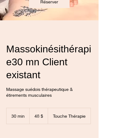
Réserver
Massokinésithérapi
e30 mn Client
existant
Massage suédois thérapeutique &
étirements musculaires
48
$
30 min
3
48 $
Touche Thérapie
0
m
i