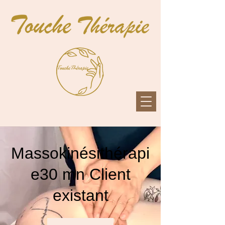
Massokinésithérapi
e30 mn Client
existant