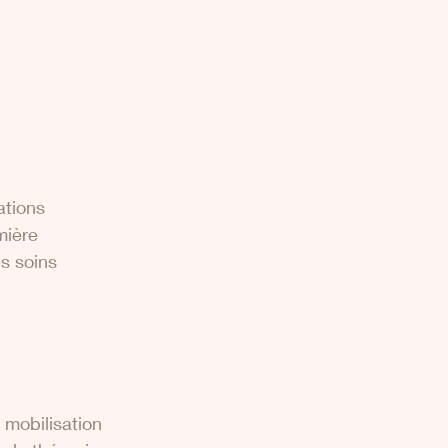
ations 
mière 
s soins 
mobilisation 