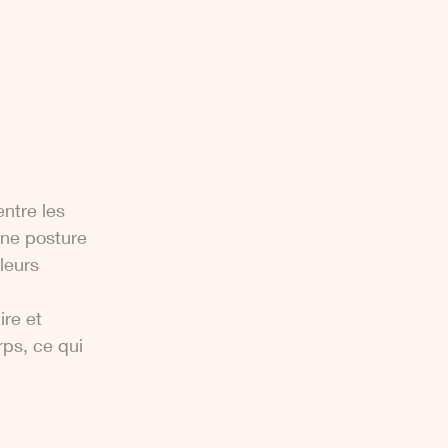
ntre les 
une posture 
leurs 
re et 
ps, ce qui 