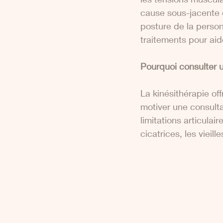
cause sous-jacente d
posture de la personn
traitements pour aide
Pourquoi consulter 
La kinésithérapie of
motiver une consultat
limitations articulai
cicatrices, les vieil