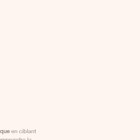
ique
 en ciblant 
comprendre la 