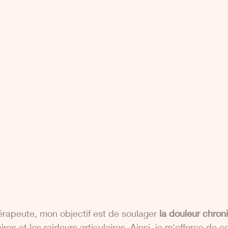
érapeute, mon objectif est de soulager
 la douleur chron
res et les raideurs articulaires. Ainsi, je m'efforce de 