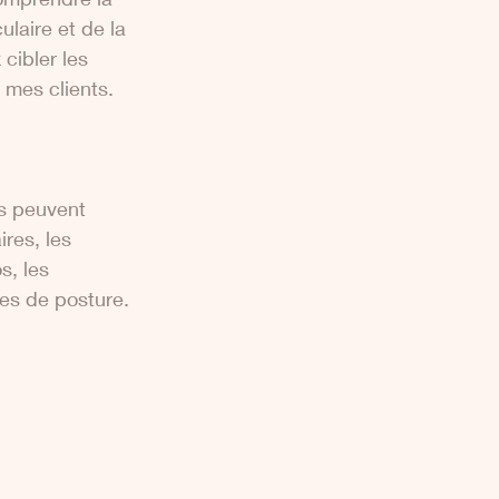
laire et de la 
cibler les 
 mes clients.
ns peuvent 
res, les 
s, les 
mes de posture.  